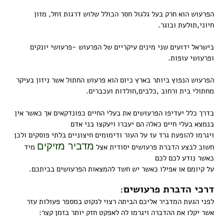
הפרעוש הוא חרק בעל גלגול חסר הכולל שלוש דרגות זחל, מזון
חיוני,תולעת ובוגר.
בישראל ידועים שני מינים עיקריים של הפרעוש -פרעושי יונקים
ופרעושי עופות.
הפרעוש הנפוץ ביותר בארץ כיום הוא פרעוש החתול אשר ניזון בעיקר
מחתולי בית ורחוב ,כלבים,חולדות ועכברים.
בדרך כלל יעדיפו הפרעושים את בעלי החיים כפונדקאים אך כאשר אין
בנמצא בעלי חיים כאלה הם יעברו ויעקצו בני אדם
ויגרמו להופעת גרד עז על העור ודימומים חיצוניים בלתי פוסקים ולכן
מדביר מזיקים
חשוב לבצע הדברת פרעושים יסודית אצל
מיד
כאשר נודע לכם לכם
על קיומם או אפילו כאשר יש חשד להמצאות הפרעושים בביתכם.
ד
רכי הדברת פרעושים:
לפני הגעת המדביר אליכם הביתה רצוי לנקוט במספר פעולות עזר
אשר יקלו את ההדברה ויגרמו לה לאפקט חזק יותר בזמן קצר: