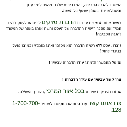
המשרד להגנת הסביבה, והמדבירים שלנו יוצאים
לימי עיון
והשתלמויות באופן שוטף כל השנה.
הדברת מזיקים
כאשר אתם מזמינים עבודת
לבית או לעסק
דרשו
תמיד את מספר רישיון ההדברה של העסק
והשוו אותו באתר של המשרד
להגנת הסביבה!
זיכרו: עסק ללא רשיון הדברה הוא מסוכן ואינו מומלץ
וכמובן פועל
בניגוד לחוק!
אז אל תתפשרו הזמינו עידן הדברות
עכשיו !
צרו קשר עכשיו עם עידן הדברות !
בכל אזור המרכז
אנחנו מעניקים שירות
,השרון והשפלה.
צרו אתנו קשר
1-700-700-
עוד היום או התקשרו למספר
128
.